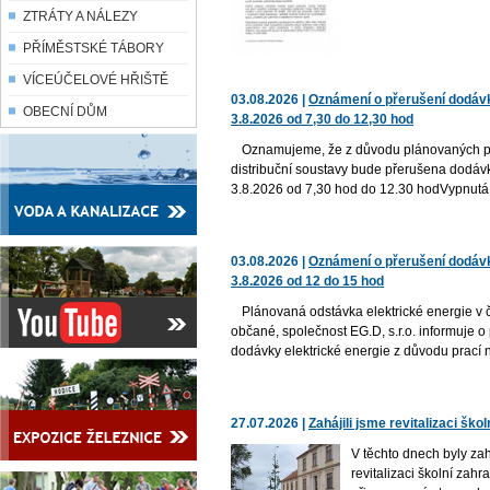
ZTRÁTY A NÁLEZY
PŘÍMĚSTSKÉ TÁBORY
VÍCEÚČELOVÉ HŘIŠTĚ
03.08.2026 |
Oznámení o přerušení dodávk
OBECNÍ DŮM
3.8.2026 od 7,30 do 12,30 hod
Oznamujeme, že z důvodu plánovaných pr
distribuční soustavy bude přerušena dodáv
3.8.2026 od 7,30 hod do 12.30 hodVypnutá o
03.08.2026 |
Oznámení o přerušení dodávk
3.8.2026 od 12 do 15 hod
Plánovaná odstávka elektrické energie v 
občané, společnost EG.D, s.r.o. informuje 
dodávky elektrické energie z důvodu prací na
27.07.2026 |
Zahájili jsme revitalizaci ško
V těchto dnech byly za
revitalizaci školní zahr