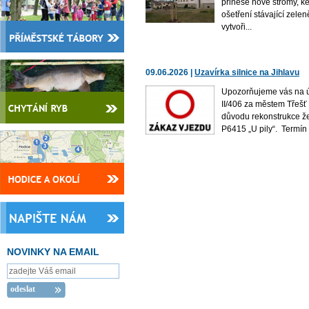
přinese nové stromy, k
ošetření stávající zelen
vytvoři...
09.06.2026 |
Uzavírka silnice na Jihlavu
Upozorňujeme vás na úp
II/406 za městem Třešť 
důvodu rekonstrukce ž
P6415 „U pily“. Termín u
NOVINKY NA EMAIL