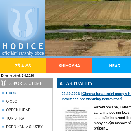
Dnes je pátek 7.8.2026
DOPORUČUJEME
AKTUALITY
ÚVOD
23.10.2026 |
Obnova katastrální mapy v Ho
informace pro vlastníky nemovitostí
O OBCI
Vážení občané, Katastr
OBECNÍ ÚŘAD
zahájí na podzim letošn
katastrálního území Ho
TURISTIKA
mapy novým mapováním
PODNIKÁNÍ A SLUŽBY
průběh...